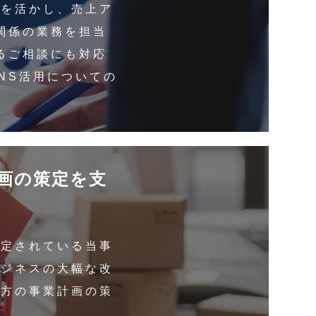
験を活かし、売上ア
関係の業務を担当
るご相談にも対応
NS活用についての
画の策定を支
認定されている当事
ビジネスの大幅な改
の方の事業計画の策